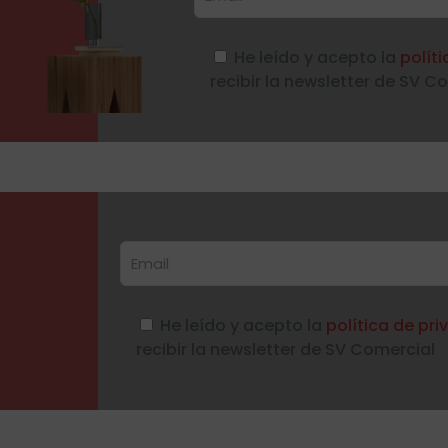
He leído y acepto la
polít
recibir la newsletter de SV C
He leído y acepto la
política de pr
recibir la newsletter de SV Comercial