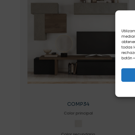
Utiliza
mediant
obtener
todas l
rechaza
botón «
COMP34
Color principal
Color secundario