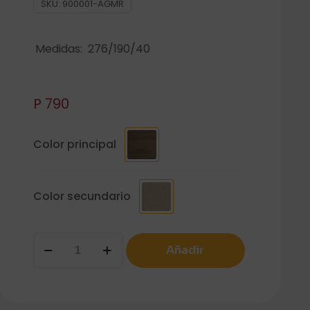
SKU:
900001-AGMR
Medidas: 276/190/40
P
790
Color principal
Color secundario
COMP
Añadir
01
cantidad