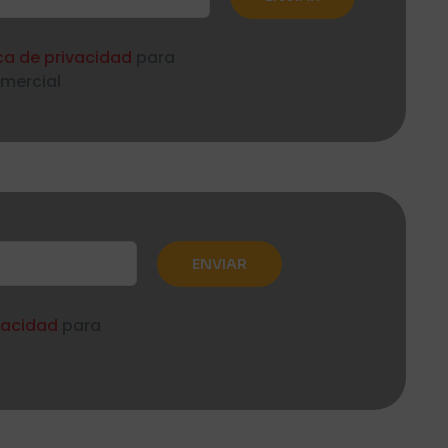
ica de privacidad
para
omercial
ivacidad
para