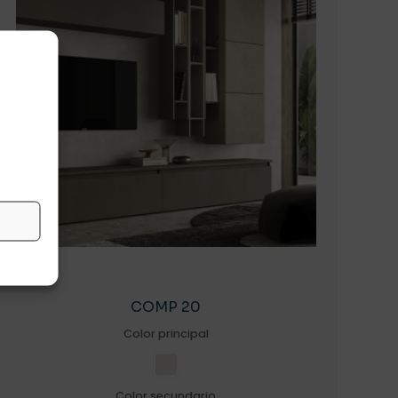
COMP 20
Color principal
Color secundario