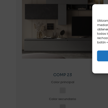
Utiliza
mediant
obtener
todas l
rechaza
botón «
COMP 23
Color principal
Color secundario