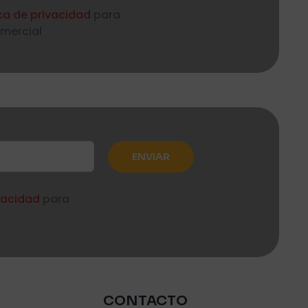
ica de privacidad
para
omercial
ivacidad
para
CONTACTO