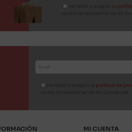
He leído y acepto la
polít
recibir la newsletter de SV C
He leído y acepto la
política de pr
recibir la newsletter de SV Comercial
FORMACIÓN
MI CUENTA