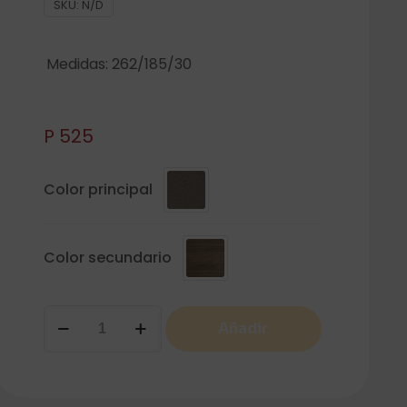
SKU:
N/D
Medidas: 262/185/30
P
525
Color principal
Color secundario
COMP22
Añadir
cantidad