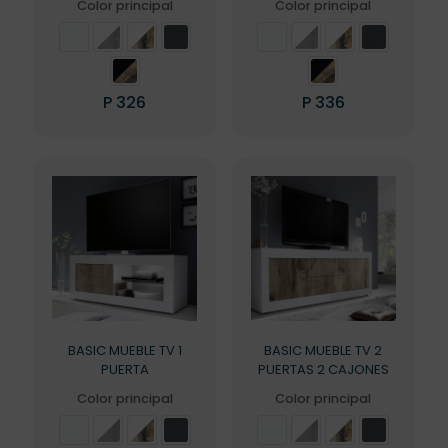
Color principal
Color principal
P
326
P
336
Este
Este
producto
producto
tiene
tiene
múltiples
múltiples
variantes.
variantes.
Las
Las
opciones
opciones
se
se
pueden
pueden
elegir
elegir
en
en
la
la
BASIC MUEBLE TV 1
BASIC MUEBLE TV 2
página
página
PUERTA
PUERTAS 2 CAJONES
de
de
producto
producto
Color principal
Color principal