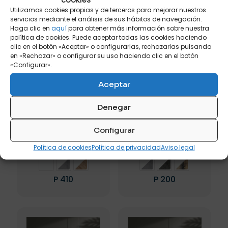
producto
Este
Utilizamos cookies propias y de terceros para mejorar nuestros
tiene
producto
servicios mediante el análisis de sus hábitos de navegación.
múltiples
tiene
Haga clic en
aquí
para obtener más información sobre nuestra
variantes.
política de cookies. Puede aceptar todas las cookies haciendo
múltiples
Las
clic en el botón «Aceptar» o configurarlas, rechazarlas pulsando
variantes.
opciones
en «Rechazar» o configurar su uso haciendo clic en el botón
Las
se
«Configurar».
opciones
pueden
se
elegir
Aceptar
pueden
en
elegir
la
en
Denegar
página
la
de
EASY COMPOSICIÓN
HAMBURG APARADOR
página
producto
Configurar
SORANO
2 PUERTAS
de
producto
Política de cookies
Política de privacidad
Aviso legal
Color principal
Color principal
P
410
P
200
Este
Este
producto
producto
tiene
tiene
múltiples
múltiples