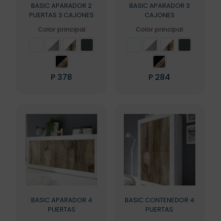
BASIC APARADOR 2
BASIC APARADOR 3
PUERTAS 3 CAJONES
CAJONES
Color principal
Color principal
P
378
P
284
Este
Este
producto
producto
tiene
tiene
múltiples
múltiples
variantes.
variantes.
Las
Las
opciones
opciones
se
se
pueden
pueden
elegir
elegir
en
en
la
la
BASIC APARADOR 4
BASIC CONTENEDOR 4
página
página
PUERTAS
PUERTAS
de
de
producto
producto