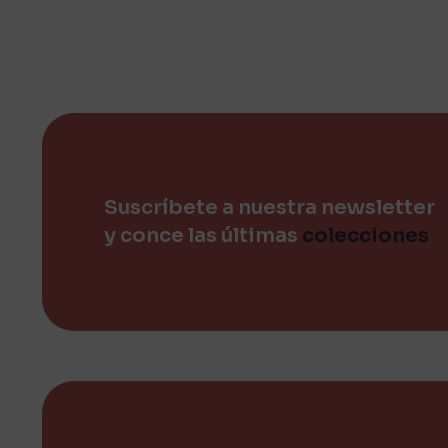
se
pueden
elegir
en
la
página
de
producto
Suscríbete a nuestra newsletter
y conce las últimas
colecciones