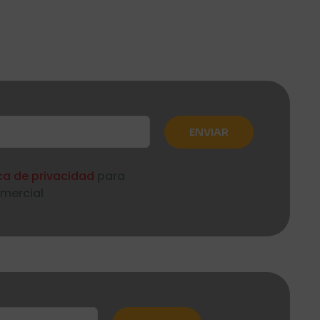
ica de privacidad
para
omercial