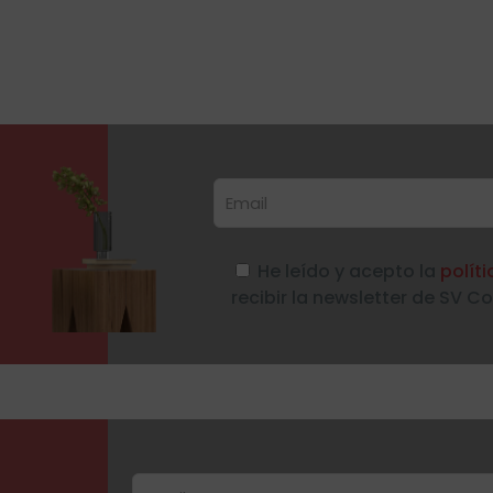
He leído y acepto la
polít
recibir la newsletter de SV C