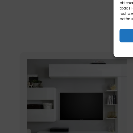
obtener
todas l
rechaza
botón «
P