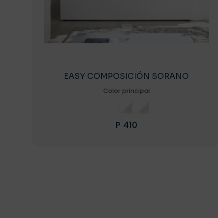
EASY COMPOSICIÓN SORANO
Color principal
P
410
Este
producto
tiene
múltiples
variantes.
Las
opciones