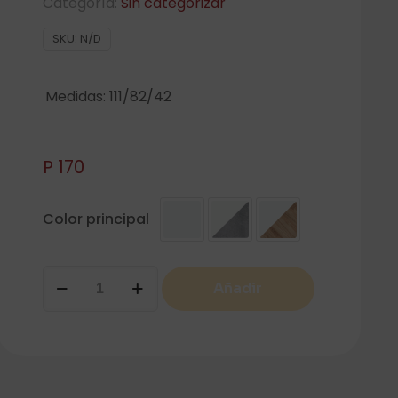
Categoría:
Sin categorizar
SKU:
N/D
Medidas: 111/82/42
P
170
Color principal
EASY
Añadir
APARADOR
1
CAJON
1
PUERTA