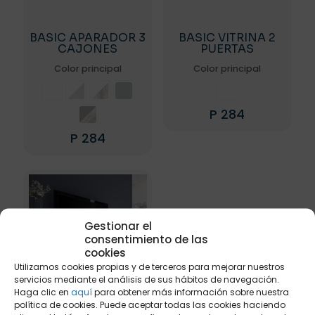
BASIC APARADOR 3
BASIC VITRINA 2
CAJONES
PUERTAS
Color principal
Color principal
P
284
Este
P
284
producto
Este
tiene
producto
múltiples
tiene
variantes.
múltiples
Las
variantes.
opciones
Las
Gestionar el
se
opciones
consentimiento de las
pueden
se
cookies
elegir
pueden
en
Utilizamos cookies propias y de terceros para mejorar nuestros
elegir
la
servicios mediante el análisis de sus hábitos de navegación.
en
página
Haga clic en
aquí
para obtener más información sobre nuestra
la
política de cookies. Puede aceptar todas las cookies haciendo
de