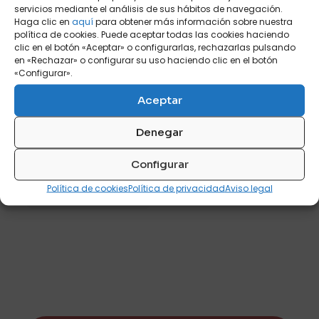
pueden
pueden
servicios mediante el análisis de sus hábitos de navegación.
elegir
elegir
Haga clic en
aquí
para obtener más información sobre nuestra
en
en
política de cookies. Puede aceptar todas las cookies haciendo
la
la
clic en el botón «Aceptar» o configurarlas, rechazarlas pulsando
página
página
en «Rechazar» o configurar su uso haciendo clic en el botón
de
de
«Configurar».
COMP 05
producto
producto
Aceptar
Color principal
Denegar
Color secundario
Configurar
Política de cookies
Política de privacidad
Aviso legal
P
855
Este
producto
tiene
múltiples
variantes.
Las
opciones
se
pueden