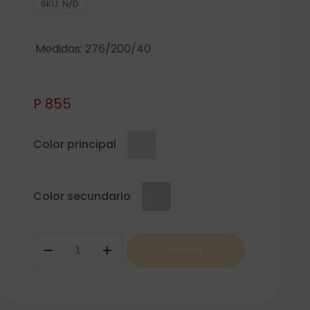
SKU:
N/D
Medidas: 276/200/40
P
855
Color principal
Color secundario
COMP
Añadir
05
cantidad