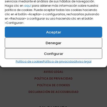
servicios mediante el análisis de sus hábitos de navegación.
Haga clic en
aquí
para obtener más información sobre nuestra
política de cookies. Puede aceptar todas las cookies haciendo
clic en el botón «Aceptar» o configurarlas, rechazarlas pulsando
en «Rechazar» o configurar su uso haciendo clic en el botón
«Configurar».
Aceptar
CONTACTA
Denegar
Configurar
INFORMACIÓN
Política de cookies
Política de privacidad
Aviso legal
SOBRE NOSOTROS
AVISO LEGAL
POLÍTICA DE PRIVACIDAD
POLÍTICA DE COOKIES
DECLARACIÓN DE ACCESIBILIDAD