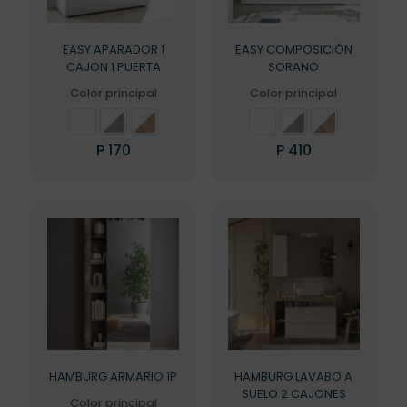
EASY APARADOR 1
EASY COMPOSICIÓN
CAJON 1 PUERTA
SORANO
Color principal
Color principal
P
170
P
410
Este
Este
producto
producto
tiene
tiene
múltiples
múltiples
variantes.
variantes.
Las
Las
opciones
opciones
se
se
pueden
pueden
elegir
elegir
en
en
la
la
HAMBURG ARMARIO 1P
HAMBURG LAVABO A
página
página
SUELO 2 CAJONES
de
de
Color principal