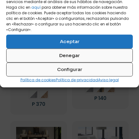
servicios mediante el análisis de sus hábitos de navegación.
tiene
tiene
Haga clic en
aquí
para obtener más información sobre nuestra
múltiples
múltiples
política de cookies. Puede aceptar todas las cookies haciendo
variantes.
variantes.
clic en el botón «Aceptar» o configurarlas, rechazarlas pulsando
Las
Las
en «Rechazar» o configurar su uso haciendo clic en el botón
opciones
opciones
«Configurar».
se
se
pueden
pueden
Aceptar
elegir
elegir
en
en
Denegar
la
la
HAMBURG LAVABO
HAMBURG MÓDULO 1P
página
página
Configurar
SUSPENDIDO 1 CAJON
ABATIBLE
de
de
92CM
producto
producto
Color principal
Política de cookies
Política de privacidad
Aviso legal
Color principal
P
140
P
370
Este
Este
producto
producto
tiene
tiene
múltiples
múltiples
variantes.
variantes.
Las