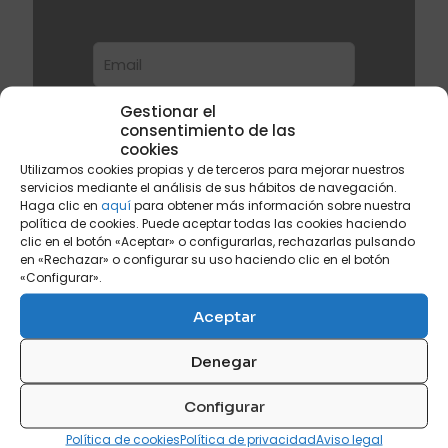
Gestionar el
consentimiento de las
cookies
Utilizamos cookies propias y de terceros para mejorar nuestros
servicios mediante el análisis de sus hábitos de navegación.
He leído y acepto la
política de
Haga clic en
aquí
para obtener más información sobre nuestra
privacidad
para recibir la newsletter
política de cookies. Puede aceptar todas las cookies haciendo
de SV Comercial
clic en el botón «Aceptar» o configurarlas, rechazarlas pulsando
en «Rechazar» o configurar su uso haciendo clic en el botón
«Configurar».
Aceptar
Denegar
Configurar
Política de cookies
Política de privacidad
Aviso legal