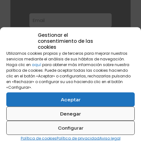
Gestionar el
consentimiento de las
cookies
Utilizamos cookies propias y de terceros para mejorar nuestros
servicios mediante el análisis de sus hábitos de navegación.
He leído y acepto la
política de
Haga clic en
aquí
para obtener más información sobre nuestra
privacidad
para recibir la newsletter
política de cookies. Puede aceptar todas las cookies haciendo
de SV Comercial
clic en el botón «Aceptar» o configurarlas, rechazarlas pulsando
en «Rechazar» o configurar su uso haciendo clic en el botón
«Configurar».
Aceptar
Denegar
Configurar
Política de cookies
Política de privacidad
Aviso legal