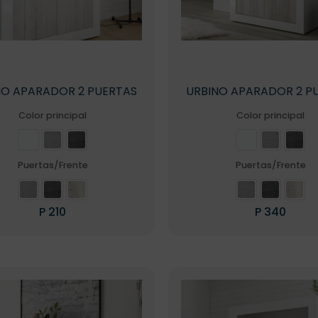
NO APARADOR 2 PUERTAS
URBINO APARADOR 2 P
Color principal
Color principal
Puertas/Frente
Puertas/Frente
P
210
P
340
Este
Este
producto
product
tiene
tiene
múltiples
múltiple
variantes.
variante
Las
Las