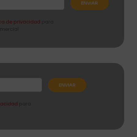
ica de privacidad
para
omercial
ivacidad
para