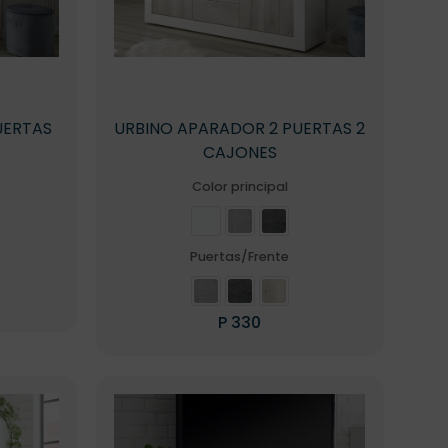
UERTAS
URBINO APARADOR 2 PUERTAS 2
CAJONES
Color principal
Puertas/Frente
P
330
o
Este
producto
s
tiene
s.
múltiples
variantes.