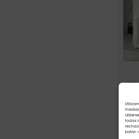
URBI
Utiliza
mediant
obtener
todas l
rechaza
botón «