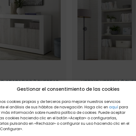
opciones
opcione
se
se
pueden
pueden
elegir
elegir
en
en
la
la
página
página
de
de
producto
product
NO APARADOR 3 PUERTAS
URBINO LIBRERIA 2 PUE
ESTANTES
Gestionar el consentimiento de las cookies
Color principal
Color principal
mos cookies propias y de terceros para mejorar nuestros servicios
e el análisis de sus hábitos de navegación. Haga clic en
aquí
para
 más información sobre nuestra política de cookies. Puede aceptar
Puertas/Frente
as cookies haciendo clic en el botón «Aceptar» o configurarlas,
Puertas/Frente
rlas pulsando en «Rechazar» o configurar su uso haciendo clic en el
Configurar».
P
250