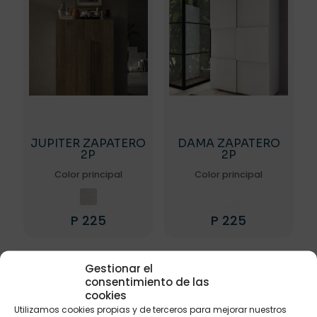
JUPITER ZAPATERO
DAMA ZAPATERO
2P
2P
Color principal
Color principal
P
225
P
225
Este
Este
producto
producto
tiene
tiene
Gestionar el
múltiples
múltiples
consentimiento de las
variantes.
variantes.
cookies
Las
Las
Utilizamos cookies propias y de terceros para mejorar nuestros