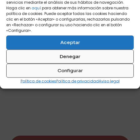
opciones
opciones
servicios mediante el análisis de sus hábitos de navegación.
se
se
Haga clic en
aquí
para obtener más información sobre nuestra
pueden
pueden
política de cookies. Puede aceptar todas las cookies haciendo
elegir
elegir
clic en el botón «Aceptar» o configurarlas, rechazarlas pulsando
en
en
en «Rechazar» o configurar su uso haciendo clic en el botón
«Configurar».
la
la
página
página
Aceptar
de
de
DAMA MÓDULO 1P
producto
producto
ABATIBLE
Denegar
Color principal
Configurar
P
140
Política de cookies
Política de privacidad
Aviso legal
Este
producto
tiene
múltiples
variantes.
Las
opciones
se
pueden