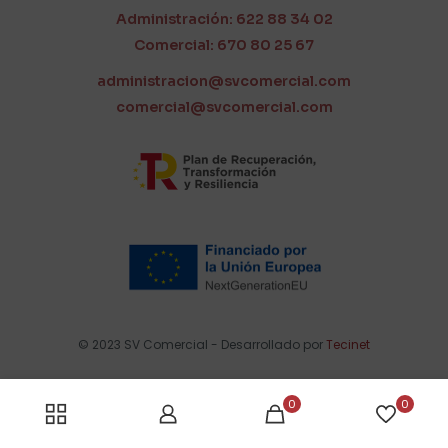
Administración: 622 88 34 02
Comercial: 670 80 25 67
administracion@svcomercial.com
comercial@svcomercial.com
© 2023 SV Comercial - Desarrollado por
Tecinet
0
0