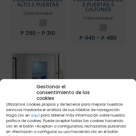
ALTO 2 PUERTAS
2 PUERTAS 4
CAJONES
Color principal
Color principal
Rango
P
290
-
P
310
Rango
P
440
-
P
480
de
Este
de
precios:
Este
producto
precios
desde
producto
tiene
desde
P 290
tiene
múltiples
P 440
hasta
múltiples
variantes.
hasta
P 310
variantes.
Las
P 480
Las
opciones
opciones
se
se
Gestionar el
pueden
pueden
consentimiento de las
elegir
elegir
cookies
en
en
la
Utilizamos cookies propias y de terceros para mejorar nuestros
la
página
servicios mediante el análisis de sus hábitos de navegación.
página
Haga clic en
aquí
para obtener más información sobre nuestra
de
de
política de cookies. Puede aceptar todas las cookies haciendo
producto
PRISMA VITRINA 2
producto
clic en el botón «Aceptar» o configurarlas, rechazarlas pulsando
PUERTAS
en «Rechazar» o configurar su uso haciendo clic en el botón