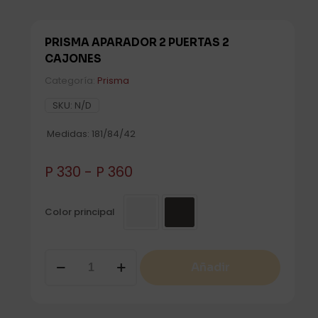
PRISMA APARADOR 2 PUERTAS 2
CAJONES
Categoría:
Prisma
SKU:
N/D
Medidas: 181/84/42
Rango
P
330
-
P
360
de
precios:
desde
Color principal
P 330
hasta
P 360
PRISMA
Añadir
APARADOR
2
PUERTAS
2