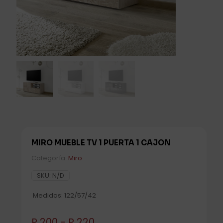
MIRO MUEBLE TV 1 PUERTA 1 CAJON
Categoría:
Miro
SKU:
N/D
Medidas: 122/57/42
Rango
P
200
-
P
220