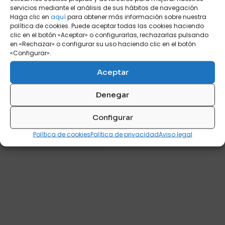
opciones
servicios mediante el análisis de sus hábitos de navegación.
opciones
se
Haga clic en
aquí
para obtener más información sobre nuestra
se
pueden
política de cookies. Puede aceptar todas las cookies haciendo
pueden
elegir
clic en el botón «Aceptar» o configurarlas, rechazarlas pulsando
elegir
en
en «Rechazar» o configurar su uso haciendo clic en el botón
en
la
«Configurar».
la
página
página
de
Aceptar
de
producto
MIRO VITRINA 2
producto
PUERTAS
Denegar
Color principal
Configurar
Política de cookies
Política de privacidad
Aviso legal
Rango
P
460
-
P
490
de
Este
precios:
producto
desde
tiene
P 460
múltiples
hasta
variantes.
P 490
Las
opciones
se