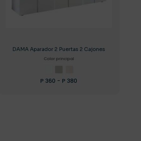
DAMA Aparador 2 Puertas 2 Cajones
Color principal
Rango
P
360
-
P
380
de
Este
precios:
producto
desde
tiene
P 360
múltiples
hasta
variantes.
P 380
Las
opciones