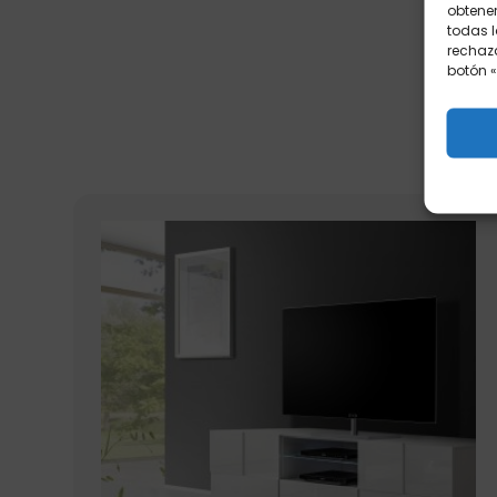
obtener
todas l
rechaza
botón «
P