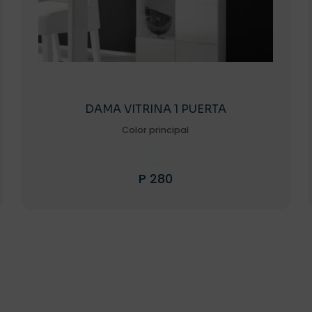
DAMA VITRINA 1 PUERTA
Color principal
P
280
Este
producto
tiene
múltiples
variantes.
Las
opciones