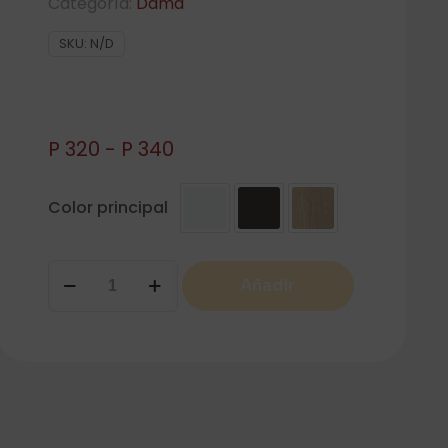
Categoría:
Dama
SKU:
N/D
Rango
P
320
-
P
340
de
precios:
Color principal
desde
P 320
hasta
DAMA
Añadir
P 340
MUEBLE
ALTO
2
PUERTAS
cantidad