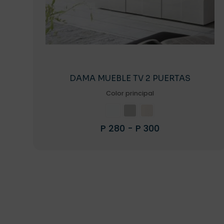
DAMA MUEBLE TV 2 PUERTAS
Color principal
Rango
P
280
-
P
300
de
Este
precios:
producto
desde
tiene
P 280
múltiples
hasta
variantes.
P 300
Las
opciones