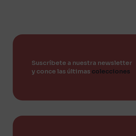
se
pueden
elegir
en
la
página
de
producto
Suscríbete a nuestra newsletter
y conce las últimas
colecciones