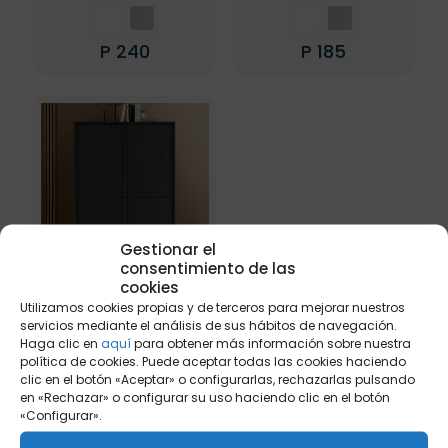
P
240
P
185
Este
Este
producto
producto
tiene
tiene
múltiples
múltiples
variantes.
variantes.
Las
Las
opciones
opciones
se
se
pueden
pueden
elegir
elegir
Gestionar el
en
en
consentimiento de las
la
la
cookies
página
página
Utilizamos cookies propias y de terceros para mejorar nuestros
de
de
servicios mediante el análisis de sus hábitos de navegación.
CITY Módulo 4
producto
producto
Haga clic en
aquí
para obtener más información sobre nuestra
Puertas
política de cookies. Puede aceptar todas las cookies haciendo
clic en el botón «Aceptar» o configurarlas, rechazarlas pulsando
Color principal
en «Rechazar» o configurar su uso haciendo clic en el botón
«Configurar».
P
280