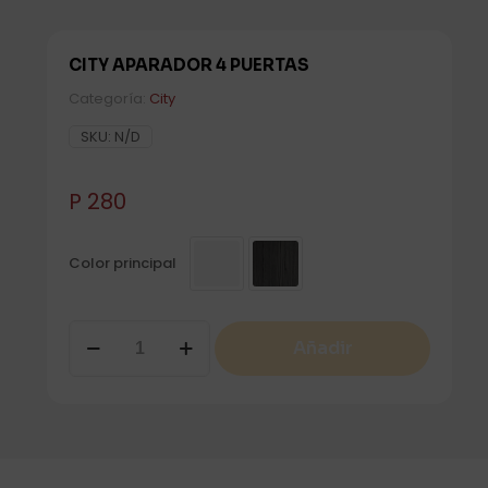
CITY APARADOR 4 PUERTAS
Categoría:
City
SKU:
N/D
P
280
Color principal
CITY
Añadir
Aparador
4
Puertas
cantidad