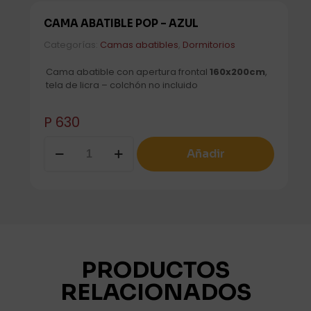
CAMA ABATIBLE POP – AZUL
Categorías:
Camas abatibles
,
Dormitorios
Cama abatible con apertura frontal
160x200cm
,
tela de licra – colchón no incluido
P
630
CAMA
Añadir
ABATIBLE
POP
-
AZUL
cantidad
PRODUCTOS
RELACIONADOS