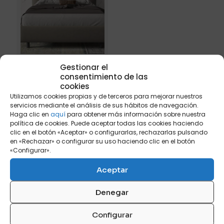
Gestionar el
consentimiento de las
cookies
CAMA ABATIBLE
MUST – ARENA
Utilizamos cookies propias y de terceros para mejorar nuestros
servicios mediante el análisis de sus hábitos de navegación.
P
530
Haga clic en
aquí
para obtener más información sobre nuestra
política de cookies. Puede aceptar todas las cookies haciendo
clic en el botón «Aceptar» o configurarlas, rechazarlas pulsando
en «Rechazar» o configurar su uso haciendo clic en el botón
«Configurar».
Aceptar
Denegar
Configurar
Suscríbete a nuestra newsletter y