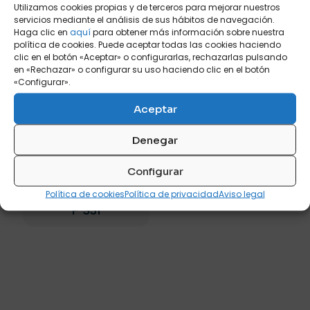
Utilizamos cookies propias y de terceros para mejorar nuestros
Las
opciones
servicios mediante el análisis de sus hábitos de navegación.
opciones
se
Haga clic en
aquí
para obtener más información sobre nuestra
se
pueden
política de cookies. Puede aceptar todas las cookies haciendo
pueden
elegir
clic en el botón «Aceptar» o configurarlas, rechazarlas pulsando
elegir
en
en «Rechazar» o configurar su uso haciendo clic en el botón
en
la
«Configurar».
la
página
página
de
Aceptar
de
producto
DAMA LAVABO A
producto
SUELO (2 SENOS) 3
Denegar
CAJONES 120CM
Color principal
Configurar
Política de cookies
Política de privacidad
Aviso legal
P
331
Este
producto
tiene
múltiples
variantes.
Las
opciones